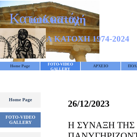
Go to content
Κατωκοπιά:
υπό κατοχή
50 ΧΡΟΝΙΑ ΚΑΤΟΧΗ 1974-2024
FOTO-VIDEO
Home Page
ΑΡΧΕΙΟ
ΠΟΛ
▼
GALLERY
Skip menu
Home Page
26/12/2023
FOTO-VIDEO
▼
GALLERY
Η ΣΥΝΑΞΗ ΤΗΣ
ΠΑΝΥΓΗΡΙΖΟΝΤ